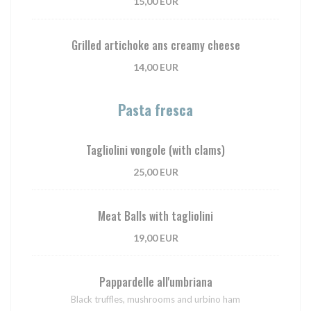
15,00 EUR
Grilled artichoke ans creamy cheese
14,00 EUR
Pasta fresca
Tagliolini vongole (with clams)
25,00 EUR
Meat Balls with tagliolini
19,00 EUR
Pappardelle all'umbriana
Black truffles, mushrooms and urbino ham