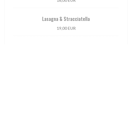
16,00 EUR
Lasagna & Stracciatella
19,00 EUR
Rigatoni Amatriciana
tomato sauce, onions and bacon
17,00 EUR
Spaghetti Carbonara
17,00 EUR
Truffle risotto, bresaola and arugula salad
28,00 EUR