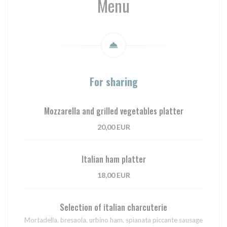
Menu
For sharing
Mozzarella and grilled vegetables platter
20,00 EUR
Italian ham platter
18,00 EUR
Selection of italian charcuterie
Mortadella, bresaola, urbino ham, spianata piccante sausage