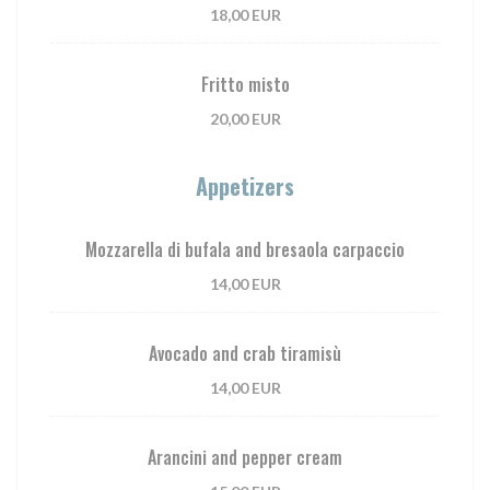
18,00 EUR
Fritto misto
20,00 EUR
Appetizers
Mozzarella di bufala and bresaola carpaccio
14,00 EUR
Avocado and crab tiramisù
14,00 EUR
Arancini and pepper cream