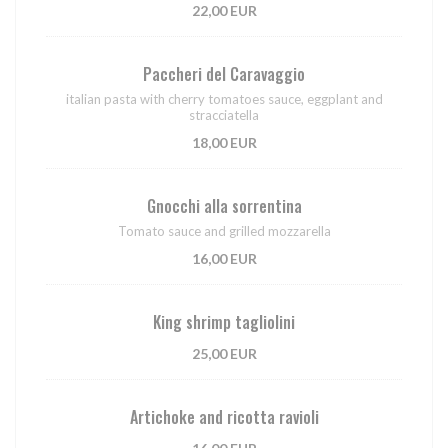
22,00 EUR
Paccheri del Caravaggio
italian pasta with cherry tomatoes sauce, eggplant and
stracciatella
18,00 EUR
Gnocchi alla sorrentina
Tomato sauce and grilled mozzarella
16,00 EUR
King shrimp tagliolini
25,00 EUR
Artichoke and ricotta ravioli